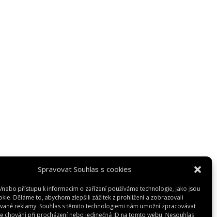
Spravovat Souhlas s cookies
a/nebo přístupu k informacím o zařízení používáme technologie, jako jsou
kie. Děláme to, abychom zlepšili zážitek z prohlížení a zobrazovali
vané reklamy. Souhlas s těmito technologiemi nám umožní zpracovávat
 je chování při procházení nebo jedinečná ID na tomto webu. Nesouhlas