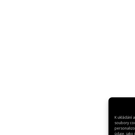
K ukládání 
soubory coo
personalizo
údaje, jako