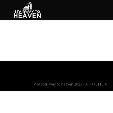
Villa stair way to heaven 2023 - AT-443116-A